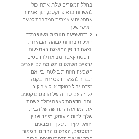
בחלל המגורים שלך, אתה יכול
להשרות בו אופי וקסם, תוך אמירה
אסתטית עוצמתית המדברת לטעם
האישי שלך.
2. **השפעה חזותית משופרת**:
האיכות בחדות גבוהה והבהירות
יוצאת הדופן המושגת באמצעות
הדפסת קאפה מביאה להדפסים
גרפיים השולטים תשומת לב ויוצרים
השפעה חזותית בולטת. בין אם
תבחר להציג הדפס יחיד בקנה
מידה גדול כמוקד או ליצור קיר
גלריה עם סדרה של הדפסים קטנים
יותר, הדפסת קאפה יכולה לשנות
את המראה והתחושה של הבית
שלך, להוסיף עומק, מימד ועניין
ויזואלי לקירות שלך . הצבעים
התוססים, הפרטים החדים והגימור
המלוטש של הדפסי קאפה יכולים