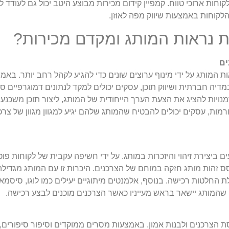
וחות ארוכי טווח. קמפיין קידום מכירות מבוצע היטב יכול גם לעודד ל
קוחות באמצעות שיווק מפה לאוזן.
ת נראות המותג ומקדם מכירות?
ים
מותג על ידי מינוף ערוצים שונים כדי להגיע לקהל רחב יותר. באמצע
יזציה למנועי חיפוש (SEO), שיווק במדיה חברתית ושיווק תוכן, עסקים יכולים למקד לנתונים דמו
נויות להציג את הצעת הערך הייחודית של המותג, ליצור תוכן משכנע 
רמות, עסקים יכולים להבטיח שהמותג שלהם יגיע למגוון מגוון של צרכ
ם ביצירת זיהוי והיזכרות במותג. על ידי חשיפה עקבית של לקוחות פו
בסס זהות מותג חזקה במוחם של הצרכנים. היכרות זו עם המותג מגדיל
החלטות רכישה. בנוסף, אלמנטים מיתוגיים יעילים כמו לוגו, סיסמאו
שהמותג יישאר בראש מעייניו כאשר הצרכנים מוכנים לבצע רכישה.
הצרכנים ולבנות אמון. באמצעות מסרים ממוקדים וסיפור סיפורים, 