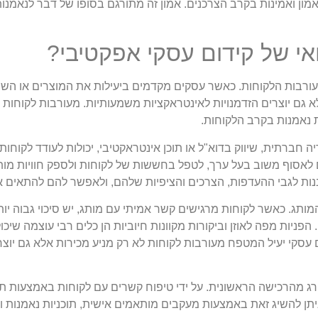
מון ואמינות בקרב הצרכנים. אמון זה מתורגם בסופו של דבר לנאמנות
אי של קידום עסקי אפקטיבי?
עורבות הלקוחות. כאשר עסקים מקדמים ביעילות את המוצרים או השי
 גם יוצרים הזדמנויות לאינטראקציות משמעותיות. מעורבות לקוחות 
 נאמנות בקרב הלקוחות.
יה חברתית, שיווק בדוא"ל או תוכן אינטראקטיבי, יכולות לעודד לקוח
 לאסוף משוב בעל ערך, לטפל בחששות של לקוחות ולספק חוויות מותא
ובנות לגבי ההעדפות, הצרכים והציפיות שלהם, ולאפשר להם להתאי
תג. כאשר לקוחות מרגישים קשר אמיתי עם מותג, יש סיכוי גבוה יות
פניות מפה לאוזן וביקורות מקוונות חיוביות הן כלים רבי עוצמה שיכו
ם עסקי יעיל המטפח מעורבות לקוחות לא רק מניע מכירות אלא גם יוצ
רג מהרכישה הראשונית. על ידי טיפוח קשרים עם לקוחות באמצעות
 ניתן להשיג זאת באמצעות מעקבים מותאמים אישית, תוכניות נאמנות 