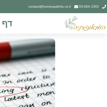
contact@homeopath4u.co.il
03-654-1303
דף 