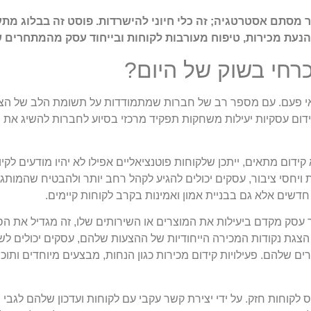
ר מסתם אסטרטגיה; זה כלי חיוני להישרדות. פוסט זה בבלוג מת
הנעת מכירות, טיפוח מעורבות לקוחות ובייחוד עסק מהמתחרים ש
רחי בשוק של היום?
י פעם. עם מספר רב של חברות שמתמודדות על תשומת הלב של הצרכ
דום עסקיות יעילות משחקות תפקיד מרכזי בסיוע לחברות להשיג את מ
 קידום מתאים, ייתכן שלקוחות פוטנציאליים אפילו לא יהיו מודעים לק
 ויחסי ציבור, עסקים יכולים להגיע לקהל רחב יותר ולהבטיח שהמותג
דשים אלא גם בבניית אמון ואמינות בקרב לקוחות קיימים.
 עסק מקדם ביעילות את המוצרים או השירותים שלו, זה מגדיל את הס
 הצגת נקודות המכירה הייחודיות של ההצעות שלהם, עסקים יכולים ל
שלהם. פעילויות קידום מכירות כגון הנחות, מבצעים מיוחדים ותוכניו
 לקוחות חזק. על ידי יצירת קשר עקבי עם לקוחות ועדכון שלהם לגבי 