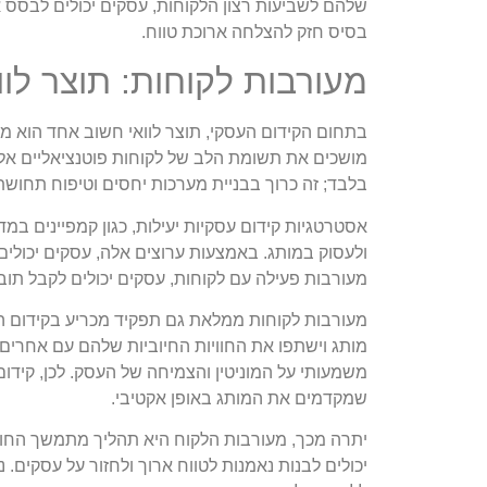
שלהם לשביעות רצון הלקוחות, עסקים יכולים לבסס א
בסיס חזק להצלחה ארוכת טווח.
מעורבות לקוחות: תוצר לוו
בתחום הקידום העסקי, תוצר לוואי חשוב אחד הוא מ
מושכים את תשומת הלב של לקוחות פוטנציאליים אלא
בלבד; זה כרוך בבניית מערכות יחסים וטיפוח תחושת
אסטרטגיות קידום עסקיות יעילות, כגון קמפיינים במד
ולעסוק במותג. באמצעות ערוצים אלה, עסקים יכולים
מעורבות פעילה עם לקוחות, עסקים יכולים לקבל ת
מעורבות לקוחות ממלאת גם תפקיד מכריע בקידום המו
מותג וישתפו את החוויות החיוביות שלהם עם אחרים. ה
משמעותי על המוניטין והצמיחה של העסק. לכן, קידו
שמקדמים את המותג באופן אקטיבי.
יתרה מכך, מעורבות הלקוח היא תהליך מתמשך החו
יכולים לבנות נאמנות לטווח ארוך ולחזור על עסקים.