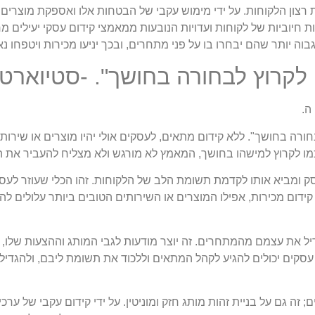
צון הלקוחות. על ידי מימוש עקבי של הבטחות אלו ואספקת מוצרים או
ת חיוביות של לקוחות ועדויות הנובעות ממאמצי קידום עסקי יעילים מח
בוה יותר שהם יבחרו בו על פני מתחרים, ובכך יניעו מכירות ויטפחו נ
 לקרוץ לבחורה בחושך". -סטיוארט 
ה.
רה בחושך". ללא קידום מתאים, לעסקים אולי יהיו מוצרים או שירותים
ו לקרוץ למישהו בחושך, המאמץ לא מורגש ולא מצליח להעביר את ה
ק ומביא אותו לקדמת תשומת הלב של הלקוחות. זהו הכלי שעוזר לע
קידום מכירות, אפילו המוצרים או השירותים הטובים ביותר עלולים לה
ל את עצמם מהמתחרים. זה יוצר מודעות לגבי המותג וההצעות שלו, ומ
עסקים יכולים להגיע לקהל המתאים וללכוד את תשומת ליבם, ולהגדי
 זה גם על בניית זהות מותג חזק ומוניטין. על ידי קידום עקבי של ערכי