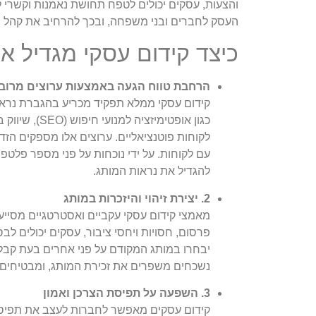
והצעות, עסקים יכולים לטפח תחושת נאמנות וקשרי לק
העסק לחברים ובני משפחה, ובכך להרחיב את קהל הל
כיצד קידום עסקי מגדיל א
הרחבת טווח הגעה באמצעות ערוצים מרוב
קידום עסקי ממלא תפקיד מכריע בהגברת נראות ה
כגון אופטימ
לקוחות פוטנציאליים. ערוצים אלו מספקים הזדמ
עם לקוחות. על ידי נוכחות על פני מספר פלטפו
להגדיל את נראות המותג.
2. יצירת זיהוי והיזכרות במותג
מאמצי קידום עסקי עקביים ואסטרטגיים מסייעי
פרסום, חסויות ויחסי ציבור, עסקים יכולים ל
יבחרו במותג המקודם על פני אחרים בעת קבלת 
נשכחים משפרים את זכירת המותג, ומבטיחים 
3. השפעה על תפיסת הצרכן ואמון
קידום עסקים מאפשר לחברות לעצב את תפיסת 