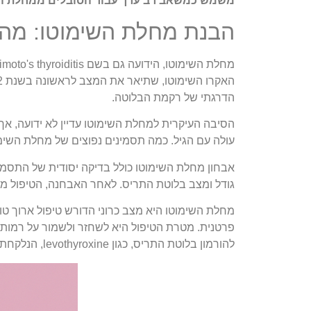
משמש כמשאב רב ערך עבור הסובלים ממחלת הש
הבנת מחלת השימוטו: מה 
הדרגתי של רקמת הבלוטה.
הסיבה העיקרית למחלת השימוטו עדיין לא ידועה, אך מ
עולה עם הגיל. כמה תסמינים נפוצים של מחלת השימוטו
אבחון מחלת השימוטו כולל בדיקה יסודית של התסמינ
גודל ומצב בלוטת התריס. לאחר האבחנה, הטיפול מת
מחלת השימוטו היא מצב כרוני הדורש טיפול ארוך טו
פרטנית. מטרת הטיפול היא לשחזר ולשמור על רמות 
להורמון בלוטת התריס, כגון levothyroxine, הנלקחת דרך הפה. יש צורך במעקב קבוע אחר רמות ההורמונים כדי להבטיח שהמינון מותאם ביעילות.