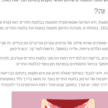
ימוטו, המטפלים שלהם ואנשי מקצוע בתחום הבריאות כאחד.
זה?
מחלת השימוטו, הידועה גם בשם Hashimoto's thyroiditis, היא הפרעה אוטואימונית הפוגעת בבלוטת התרי
האקרו השימוטו, שתיאר את המצב לראשונה בשנת 1912. במחלה זו, מערכת החיסון תוקפת בטעות את בל
אמינים שהיא שילוב של גורמים גנטיים וטריגרים סביבתיים. זה שכיח 
 כוללים עייפות, עלייה במשקל, רגישות לעור קר, יבש ודיכאון.
ים, בדיקות דם למדידת רמות הורמוני בלוטת התריס ונוגדנים, ולעי
מקד בניהול התסמינים ובמניעת נזק נוסף לבלוטת התריס.
וח. חיוני לעבוד בשיתוף פעולה הדוק עם איש מקצוע בתחום הבריאות 
תקינות של הורמון בלוטת התריס בגוף. זה מושג בדרך כלל באמצעות