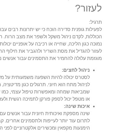
לעזור?
תרגיל:
לפעילות גופנית סדירה הוכח כי יש יתרונות רבים עב
הכוללות, לקדם ניהול משקל ולשפר את מצב הרוח. חש
נמוכה כגון הליכה, שחייה או רכיבה על אופניים יכולות
לעזור להגדיל את מסת השריר ולהגביר את חילוף החו
מוגזמת עלולה להחמיר את התסמינים עבור אנשים מס
ניהול לחצים:
לסטרס יכולה להיות השפעה משמעותית על מערכ
לניהול מתח הוא חיוני. תרגולים כגון מדיטציה,
שמביאות שמחה ומאפשרות טיפול עצמי, כמו עי
או מטפל יכול לספק פורקן לתמיכה רגשית ולעזו
איכות שינה:
שינה מספקת ואיכותית חיונית עבור אנשים עם 
לתרום עוד יותר לעייפות ולתסמינים אחרים. ק
הימנעות מקפאין ומכשירים אלקטרוניים לפני ה