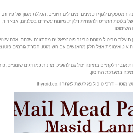
מספקים לגוף ויטמינים ומינרלים חיוניים. הכללת מגוון של פירות, י
 בלוטת התריס ולהפחית דלקת. מזונות עשירים בסלניום, אבץ ויוד, כגון
 השימוטו.
תועלת מביטול מזונות טריגר פוטנציאליים מהתזונה שלהם. אלה עשויים
בה אוטואימונית אצל חלק מהאנשים עם השימוטו. הסרת גורמים פוטנציא
 אנטי דלקתיים בתזונה יכול גם להועיל. מזונות כמו דגים שומניים, כורכו
תמיכה במערכת החיסון.
טו – דרכי טיפול נא לגשת לאתר thyroid.co.il