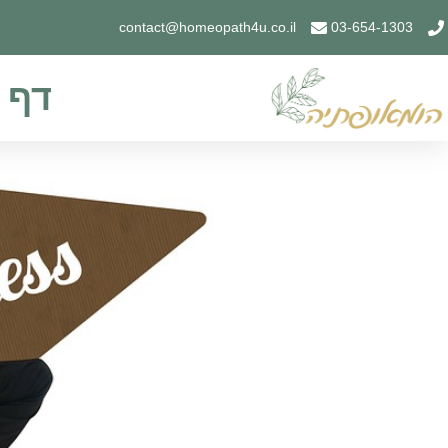
contact@homeopath4u.co.il
03-654-1303
דף 