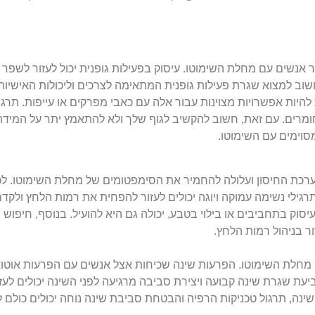
ור אנשים עם מחלת השימוטו. עיסוק בפעילות גופנית יכול לעזור לשפר
וב למצוא שגרת פעילות גופנית המתאימה לצרכים וליכולות האישיות
 להיות אפשרויות מצוינות עבור אלה עם כאבי מפרקים או עייפות. תרגילי
מרים. עם זאת, חשוב להקשיב לגוף שלך ולא להתאמץ יתר על המידה, 
וימים עם השימוטו.
ת החיסון ועלולה להחמיר את הסימפטומים של מחלת השימוטו. לכן, 
 תרגילי נשימה עמוקה ויוגה יכולים לעזור להפחית את רמות הלחץ ולקד
סוק בתחביבים או בילוי בטבע, יכולה גם היא להועיל. בנוסף, חיפו
ר בניהול רמות הלחץ.
מחלת השימוטו. הפרעות שינה שכיחות אצל אנשים עם הפרעות אוטואימ
ביעת שגרת שינה קבועה ויצירת סביבה מרגיעה לפני השינה יכולים לעז
שינה, תרגול טכניקות הרפיה והבטחת סביבת שינה נוחה יכולים כולם ל