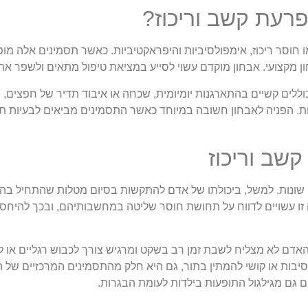
פרעת קשב וריכוז?
ם כמו חוסר ריכוז, אימפולסיביות והיפראקטיביות. כאשר תסמינים אלה מ
ון מקצועי. אבחון מוקדם עשוי לסייע במציאת טיפול מתאים ולשפר את 
לים קשיים בהתארגנות יומיומית, שכחה או איבוד תדיר של חפצים, ו
ת. הפניה לאבחון חשובה במיוחד כאשר התסמינים מביאים לבעיות תפ
שב וריכוז
שונות. למשל, ביכולתו של אדם להתקשות בסיום מטלות שהתחיל בהן,
 עשויים לדווח על תחושת חוסר שליטה במחשבותיהם, ובכך להיחסף 
אדם לא מצליח לשבת זמן רב בשקט ומרגיש צורך לכבוש רגליים או לזו
סיבות או קושי להמתין בתור, גם היא חלק מהתסמינים המרכזיים של ה
 גם מגילגול התופעות בילדות לעומת הבגרות.