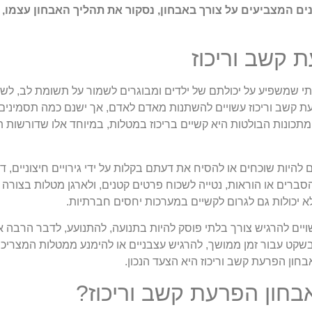
נים המצביעים על צורך באבחון, נסקור את תהליך האבחון עצמו, 
 קשב וריכוז
 מצב נוירו-התפתחותי שמשפיע על יכולתם של ילדים ומבוגרים לשמור על תשומת לב,
 קשב וריכוז עשויים להשתנות מאדם לאדם, אך ישנם כמה תסמינים נ
מתכונות הבולטות היא קשיים בריכוז במטלות, במיוחד אלו שדורשות 
להיות שוכחים או להסיח את דעתם בקלות על ידי גירויים חיצוניים, דב
סברים או הוראות, נטייה לשכוח פרטים קטנים, ולארגן מטלות בצורה 
 יכולות גם לגרום לקשיים במערכות יחסים חברתיות.
יים להרגיש צורך בלתי פוסק להיות בתנועה, להתנועע, לדבר הרבה או
גלות קושי לשבת בשקט עבור זמן ממושך, להרגיש עצבניים או להימנע ממטלות ה
בחון הפרעת קשב וריכוז היא הצעד הנכון.
בחון הפרעת קשב וריכוז?