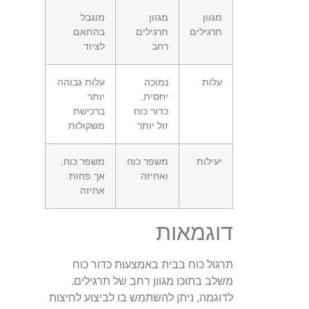
מגוון
מגוון
מוגבל
תרגילים
תרגילים
בהתאם
רחב
לציוד
עלות
נמוכה
עלות גבוהה
יחסית,
יותר
כדור כוח
ברכישת
זול יותר
משקולות
יעילות
משפר כוח
משפר כוח,
ואחיזה
אך פחות
אחיזה
דוגמאות
תרגול כוח בבית באמצעות כדור כוח
משלב בתוכו מגוון רחב של תרגילים.
לדוגמה, ניתן להשתמש בו לביצוע לחיצות