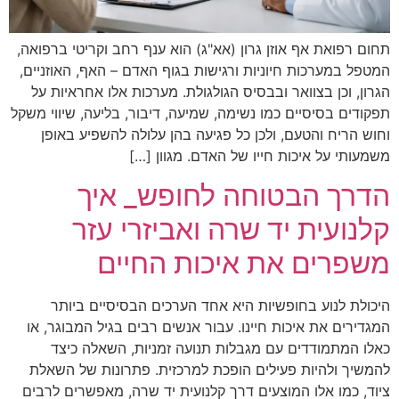
תחום רפואת אף אוזן גרון (אא"ג) הוא ענף רחב וקריטי ברפואה,
המטפל במערכות חיוניות ורגישות בגוף האדם – האף, האוזניים,
הגרון, וכן בצוואר ובבסיס הגולגולת. מערכות אלו אחראיות על
תפקודים בסיסיים כמו נשימה, שמיעה, דיבור, בליעה, שיווי משקל
וחוש הריח והטעם, ולכן כל פגיעה בהן עלולה להשפיע באופן
משמעותי על איכות חייו של האדם. מגוון […]
הדרך הבטוחה לחופש_ איך
קלנועית יד שרה ואביזרי עזר
משפרים את איכות החיים
היכולת לנוע בחופשיות היא אחד הערכים הבסיסיים ביותר
המגדירים את איכות חיינו. עבור אנשים רבים בגיל המבוגר, או
כאלו המתמודדים עם מגבלות תנועה זמניות, השאלה כיצד
להמשיך ולהיות פעילים הופכת למרכזית. פתרונות של השאלת
ציוד, כמו אלו המוצעים דרך קלנועית יד שרה, מאפשרים לרבים